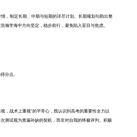
身学情，制定长期、中期与短期的详尽计划。长期规划勾勒出整
在浩瀚学海中方向坚定，稳步前行，避免陷入盲目与焦虑。
为得分点。
藐视，战术上重视”的平常心，既认识到高考的重要性全力以
一次测试视为查漏补缺的契机，而非对自我的终极评判。积极