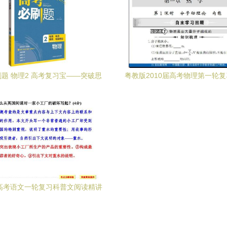
题 物理2 高考复习宝——突破思
粤教版2010届高考物理第一轮
维壁垒，冲刺高分关键
件 选修3-3热学下载指
年高考语文一轮复习科普文阅读精讲
（图文高清版）